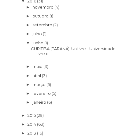
2016
(31)
▼
novembro
(4)
►
outubro
(1)
►
setembro
(2)
►
julho
(1)
►
junho
(1)
▼
CURITIBA (PARANÁ): Unilivre - Universidade
Livre d...
maio
(3)
►
abril
(3)
►
março
(5)
►
fevereiro
(5)
►
janeiro
(6)
►
2015
(29)
►
2014
(63)
►
2013
(16)
►