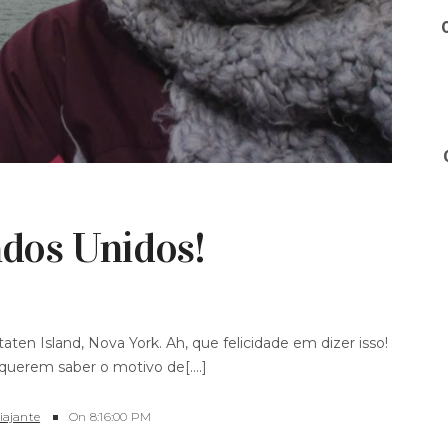
ados Unidos!
aten Island, Nova York. Ah, que felicidade em dizer isso!
querem saber o motivo de[....]
Viajante
On
8:16:00 PM