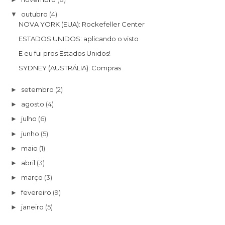
outubro
(4)
▼
NOVA YORK (EUA): Rockefeller Center
ESTADOS UNIDOS: aplicando o visto
E eu fui pros Estados Unidos!
SYDNEY (AUSTRÁLIA): Compras
setembro
(2)
►
agosto
(4)
►
julho
(6)
►
junho
(5)
►
maio
(1)
►
abril
(3)
►
março
(3)
►
fevereiro
(9)
►
janeiro
(5)
►