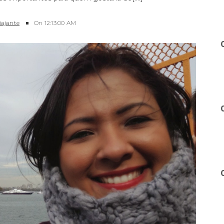
iajante
On
12:13:00 AM