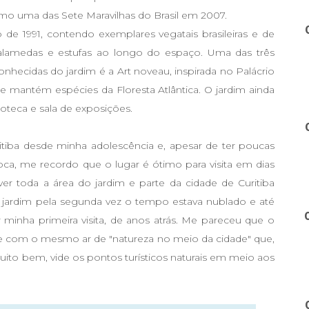
 uma das Sete Maravilhas do Brasil em 2007.
de 1991, contendo exemplares vegatais brasileiras e de
 alamedas e estufas ao longo do espaço. Uma das três
onhecidas do jardim é a Art noveau, inspirada no Palácrio
 e mantém espécies da Floresta Atlântica. O jardim ainda
ioteca e sala de exposições.
itiba desde minha adolescência e, apesar de ter poucas
ca, me recordo que o lugar é ótimo para visita em dias
er toda a área do jardim e parte da cidade de Curitiba
jardim pela segunda vez o tempo estava nublado e até
inha primeira visita, de anos atrás. Me pareceu que o
e com o mesmo ar de "natureza no meio da cidade" que,
 muito bem, vide os pontos turísticos naturais em meio aos