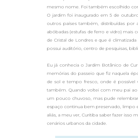
mesmo nome. Foi também escolhido como
O jardim foi inaugurado em 5 de outubro 
outros países também, distribuídas por
abóbadas (estufas de ferro e vidro) mais c
de Cristal de Londres e que é climatizada
possui auditório, centro de pesquisas, bibl
Eu já conhecia o Jardim Botânico de Cur
memórias do passeio que fiz naquela épo
de sol e tempo fresco, onde é possível v
também. Quando voltei com meu pai ao 
um pouco chuvoso, mas pude relembrar m
espaço continua bem preservado, limpo 
aliás, a meu ver, Curitiba saber fazer isso
cenários urbanos da cidade.