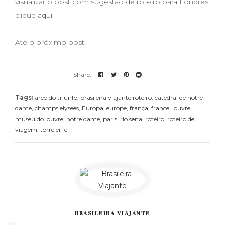
visualizar o post com sugestão de roteiro para Londres,
clique
aqui
.
Até o próximo post!
Tags:
arco do triunfo
,
brasileira viajante roteiro
,
catedral de notre
dame
,
champs elysees
,
Europa
,
europe
,
frança
,
france
,
louvre
,
museu do louvre
,
notre dame
,
paris
,
rio sena
,
roteiro
,
roteiro de
viagem
,
torre eiffel
BRASILEIRA VIAJANTE