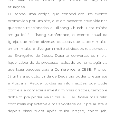
por falar neles, tenho que mencionar algumas
situações..
Eu tenho uma amiga, que conheci em um evento
promovido por um site, que era bastante envolvida nas
questões relacionadas à
Hillsong Church
. Essa minha
amiga foi à
Hillsong Conference
, o evento anual da
Igreja, que reúne diversas pessoas que sabem muito,
amam muito e divulgam muito atividades relacionadas
ao Evangelho de Jesus. Durante conversas com ela,
fiquei sabendo do processo realizado por uma agência
que fazia pacotes para a
Conference
, a
CESE
. Pronto!
Já tinha a solução vinda de Deus pra poder chegar até
a Austrália! Peguei to-das as informações que pude
com ela e comecei a investir minhas orações, tempo e
dinheiro pra poder viajar pra lá! E eu ficava mais feliz,
com mais expectativa e mais vontade de ir pra Austrália
depois disso tudo! Após muita oração, choro (ah,