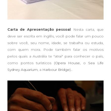
Carta de Apresentação pessoal
: Nesta carta, que
deve ser escrita em inglês,
você pode falar um pouco
sobre você, seu nome, idade, se trabalha ou estuda,
com quem mora
. Pode também falar os motivos
pelos quais a Austrália te "atrai" para conhecer o país,
como pontos turísticos (
Opera House
, o
Sea Life
Sydney Aquarium
, a
Harbour Bridge
)..