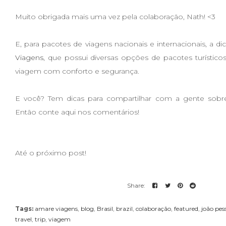
Muito obrigada mais uma vez pela colaboração, Nath! <3
E, para pacotes de viagens nacionais e internacionais, a d
Viagens
, que possui diversas opções de pacotes turístico
viagem com conforto e segurança.
E você? Tem dicas para compartilhar com a gente sobre
Então conte aqui nos comentários!
Até o próximo post!
Tags:
amare viagens
,
blog
,
Brasil
,
brazil
,
colaboração
,
featured
,
joão pes
travel
,
trip
,
viagem