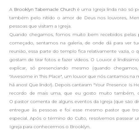
A
Brooklyn Tabernacle Church
é uma Igreja linda não só por
também pelo nítido o amor de Deus nos louvores, Me
pessoas que visitam a Igreja.
Quando chegamos, fomos muito bem recebidos pelas pe
começado, sentamos na galeria, de onde dá para ver tu
reunião, essa parte do templo fica relativamente vazia, o qu
gostam de tirar fotos e fazer vídeos. O Louvor é lindíssim
explicar, só presenciando mesmo (quando chegamos,
"Awesome in This Place", um louvor que nós cantamos na min
há anos! Que lindo!). Depois cantaram "Your Presence Is H
recordo de mais uma, que eu gosto muito também, q
O pastor comenta de alguns eventos da Igreja (que são d
entregue às pessoas e foi esse mesmo pastor que tr
especial. Após o término do Culto, resolvemos passear u
Igreja para conhecermos o Brooklyn.