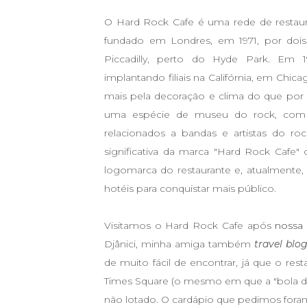
O Hard Rock Cafe é uma rede de restaura
fundado em Londres, em 1971, por dois
Piccadilly, perto do Hyde Park. Em 
implantando filiais na Califórnia, em Chi
mais pela decoração e clima do que por 
uma espécie de museu do rock, com i
relacionados a bandas e artistas do r
significativa da marca "Hard Rock Cafe
logomarca do restaurante e, atualmente,
hotéis para conquistar mais público.
Visitamos o Hard Rock Cafe após
nossa 
Djânici, minha amiga também
travel blo
de muito fácil de encontrar, já que o res
Times Square (o mesmo em que a "bola de 
não lotado. O cardápio que pedimos foram