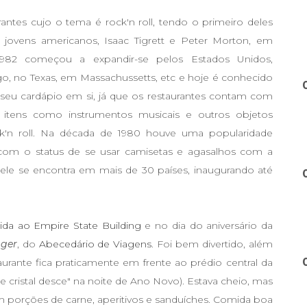
ntes cujo o tema é rock'n roll, tendo o primeiro deles
 jovens americanos, Isaac Tigrett e Peter Morton, em
1982 começou a expandir-se pelos Estados Unidos,
cago, no Texas, em Massachussetts, etc e hoje é conhecido
seu cardápio em si, já que os restaurantes contam com
tens como instrumentos musicais e outros objetos
ock'n roll. Na década de 1980 houve uma popularidade
" com o status de se usar camisetas e agasalhos com a
 ele se encontra em mais de 30 países, inaugurando até
ida ao Empire State Building
e no dia do aniversário da
gger
, do
Abecedário de Viagens
. Foi bem divertido, além
taurante fica praticamente em frente ao prédio central da
cristal desce" na noite de Ano Novo). Estava cheio, mas
 porções de carne, aperitivos e sanduíches. Comida boa