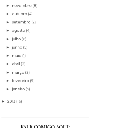
novembro
(8)
►
outubro
(4)
►
setembro
(2)
►
agosto
(4)
►
julho
(6)
►
junho
(5)
►
maio
(1)
►
abril
(3)
►
março
(3)
►
fevereiro
(9)
►
janeiro
(5)
►
2013
(16)
►
FALE COMIGO AQUI: